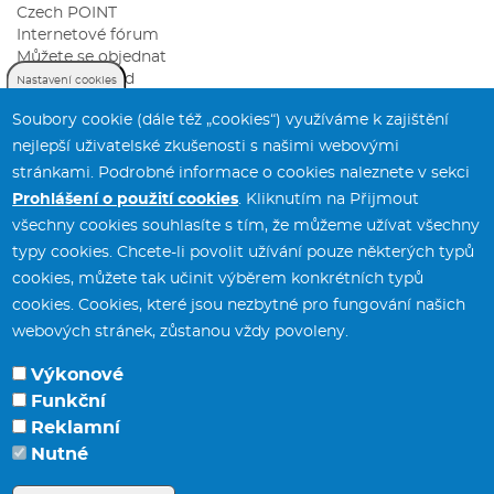
Czech POINT
Internetové fórum
Můžete se objednat
Sazebník úhrad
Nastavení cookies
Soubory cookie (dále též „cookies“) využíváme k zajištění
nejlepší uživatelské zkušenosti s našimi webovými
stránkami. Podrobné informace o cookies naleznete v sekci
Prohlášení o použití cookies
. Kliknutím na Přijmout
všechny cookies souhlasíte s tím, že můžeme užívat všechny
typy cookies. Chcete-li povolit užívání pouze některých typů
Městský úřad Svitavy
tel.:
461 550 211
cookies, můžete tak učinit výběrem konkrétních typů
T. G. Masaryka 5/35
fax:
461 532 141
cookies. Cookies, které jsou nezbytné pro fungování našich
568 02 Svitavy
webových stránek, zůstanou vždy povoleny.
Výkonové
Funkční
Potřebujete poradit?
Zeptejte se našeho
Reklamní
asist
Nutné
e-mail:
posta
[at]
svitavy.cz
(posta[at]svitavy[dot]cz)