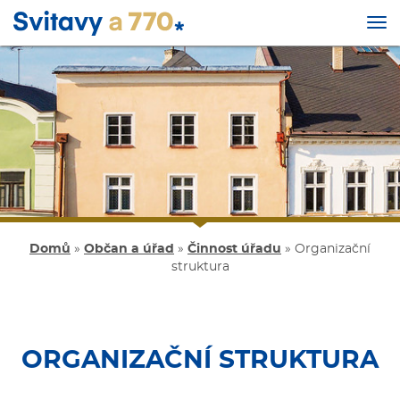
Tog
nav
Přejít
k
hlavnímu
obsahu
Domů
»
Občan a úřad
»
Činnost úřadu
»
Organizační
struktura
ORGANIZAČNÍ STRUKTURA