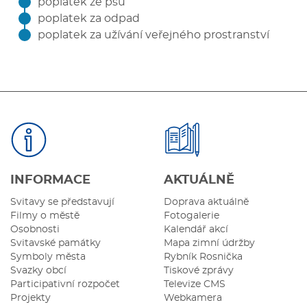
poplatek ze psů
poplatek za odpad
poplatek za užívání veřejného prostranství
INFORMACE
AKTUÁLNĚ
Svitavy se představují
Doprava aktuálně
Filmy o městě
Fotogalerie
Osobnosti
Kalendář akcí
Svitavské památky
Mapa zimní údržby
Symboly města
Rybník Rosnička
Svazky obcí
Tiskové zprávy
Participativní rozpočet
Televize CMS
Projekty
Webkamera