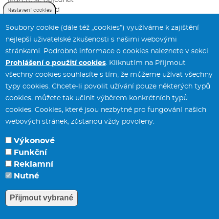
Můžete se objednat
Sazebník úhrad
Nastavení cookies
Soubory cookie (dále též „cookies“) využíváme k zajištění
nejlepší uživatelské zkušenosti s našimi webovými
stránkami. Podrobné informace o cookies naleznete v sekci
Prohlášení o použití cookies
. Kliknutím na Přijmout
všechny cookies souhlasíte s tím, že můžeme užívat všechny
typy cookies. Chcete-li povolit užívání pouze některých typů
Městský úřad Svitavy
tel.:
461 550 211
cookies, můžete tak učinit výběrem konkrétních typů
T. G. Masaryka 5/35
fax:
461 532 141
cookies. Cookies, které jsou nezbytné pro fungování našich
568 02 Svitavy
webových stránek, zůstanou vždy povoleny.
Výkonové
Funkční
Potřebujete poradit?
Zeptejte se našeho
Reklamní
asist
Nutné
e-mail:
posta
[at]
svitavy.cz
(posta[at]svitavy[dot]cz)
Přijmout vybrané