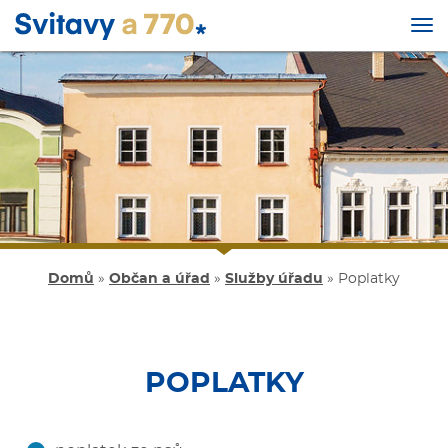
Tog
nav
Přejít
k
hlavnímu
obsahu
Domů
»
Občan a úřad
»
Služby úřadu
»
Poplatky
POPLATKY