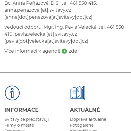
Bc. Anna Peňázová, DiS., tel. 461 550 415,
anna.penazova
[at]
svitavy.cz
(anna[dot]penazova[at]svitavy[dot]cz)
vedoucí odboru: Mgr. Ing. Pavla Velecká, tel. 461 550
410,
pavla.velecka
[at]
svitavy.cz
(pavla[dot]velecka[at]svitavy[dot]cz)
Více informací k agendě
zde
INFORMACE
AKTUÁLNĚ
Svitavy se představují
Doprava aktuálně
Filmy o městě
Fotogalerie