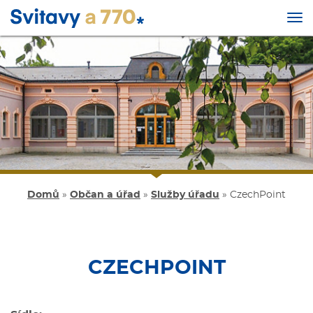
Tog
nav
Přejít
k
hlavnímu
obsahu
Domů
»
Občan a úřad
»
Služby úřadu
»
CzechPoint
CZECHPOINT