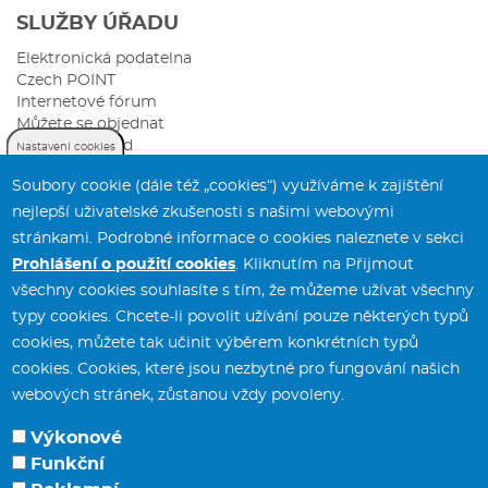
SLUŽBY ÚŘADU
Elektronická podatelna
Czech POINT
Internetové fórum
Můžete se objednat
Sazebník úhrad
Nastavení cookies
Soubory cookie (dále též „cookies“) využíváme k zajištění
nejlepší uživatelské zkušenosti s našimi webovými
stránkami. Podrobné informace o cookies naleznete v sekci
Prohlášení o použití cookies
. Kliknutím na Přijmout
všechny cookies souhlasíte s tím, že můžeme užívat všechny
typy cookies. Chcete-li povolit užívání pouze některých typů
Městský úřad Svitavy
tel.:
461 550 211
cookies, můžete tak učinit výběrem konkrétních typů
T. G. Masaryka 5/35
fax:
461 532 141
cookies. Cookies, které jsou nezbytné pro fungování našich
568 02 Svitavy
webových stránek, zůstanou vždy povoleny.
Výkonové
Funkční
Potřebujete poradit?
Zeptejte se našeho