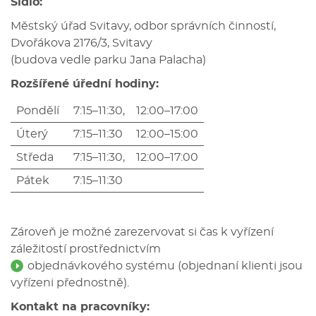
Sídlo:
Městský úřad Svitavy, odbor správních činností,
Dvořákova 2176/3, Svitavy
(budova vedle parku Jana Palacha)
Rozšířené úřední hodiny:
Pondělí
7:15–11:30,
12:00–17:00
Úterý
7:15–11:30
12:00–15:00
Středa
7:15–11:30,
12:00–17:00
Pátek
7:15–11:30
Zároveň je možné zarezervovat si čas k vyřízení
záležitostí prostřednictvím
objednávkového systému
(objednaní klienti jsou
vyřízeni přednostně).
Kontakt na pracovníky: