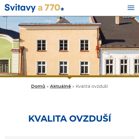
Tog
nav
Přejít
k
hlavnímu
obsahu
Domů
»
Aktuálně
»
Kvalita ovzduší
KVALITA OVZDUŠÍ