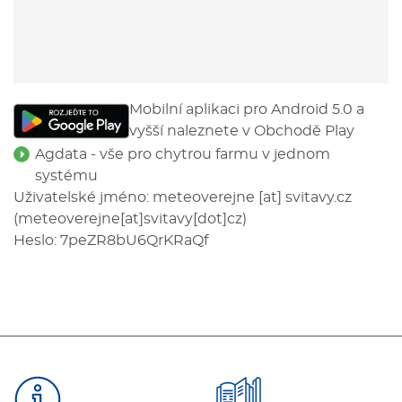
Mobilní aplikaci pro Android 5.0 a
vyšší naleznete v Obchodě Play
Agdata - vše pro chytrou farmu v jednom
systému
Uživatelské jméno:
meteoverejne
[at]
svitavy.cz
(meteoverejne[at]svitavy[dot]cz)
Heslo: 7peZR8bU6QrKRaQf