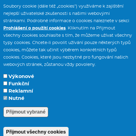
Soubory cookie (dále též „cookies“) využíváme k zajištění
nejlepší uživatelské zkušenosti s našimi webovými
stránkami. Podrobné informace o cookies naleznete v sekci
Prohlášení o použití cookies
. Kliknutím na Přijmout
všechny cookies souhlasíte s tím, že můžeme užívat všechny
typy cookies. Chcete-li povolit užívání pouze některých typů
Městský úřad Svitavy
tel.:
461 550 211
cookies, můžete tak učinit výběrem konkrétních typů
T. G. Masaryka 5/35
fax:
461 532 141
cookies. Cookies, které jsou nezbytné pro fungování našich
568 02 Svitavy
webových stránek, zůstanou vždy povoleny.
Výkonové
Funkční
Potřebujete poradit?
Zeptejte se našeho
Reklamní
asist
Nutné
e-mail:
posta
[at]
svitavy.cz
(posta[at]svitavy[dot]cz)
Přijmout vybrané
Přijmout všechny cookies
Odmítnout všechny cookie
Prohlášení o přístupnosti
|
Mapa webu
|
Whistleblowing