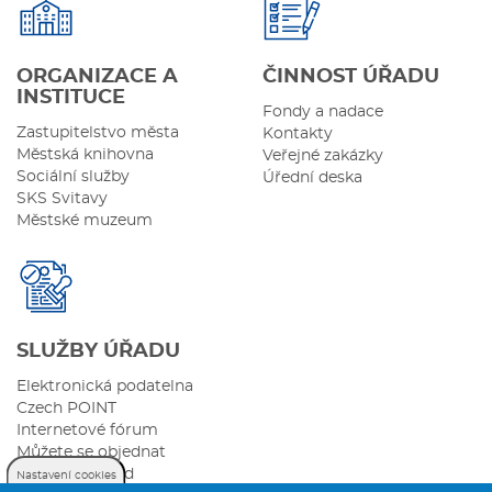
ORGANIZACE A
ČINNOST ÚŘADU
INSTITUCE
Fondy a nadace
Zastupitelstvo města
Kontakty
Městská knihovna
Veřejné zakázky
Sociální služby
Úřední deska
SKS Svitavy
Městské muzeum
SLUŽBY ÚŘADU
Elektronická podatelna
Czech POINT
Internetové fórum
Můžete se objednat
Sazebník úhrad
Nastavení cookies