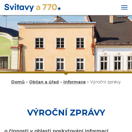
Tog
nav
Přejít
k
hlavnímu
obsahu
Domů
»
Občan a úřad
»
Informace
»
Výroční zprávy
VÝROČNÍ ZPRÁVY
o činnosti v oblasti poskytování informací