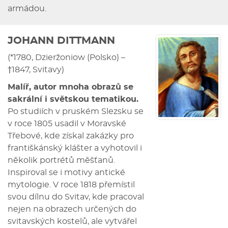
armádou.
JOHANN DITTMANN
(*1780, Dzieržoniow (Polsko) –
†1847, Svitavy)
Malíř, autor mnoha obrazů se
sakrální i světskou tematikou.
Po studiích v pruském Slezsku se
v roce 1805 usadil v Moravské
Třebové, kde získal zakázky pro
františkánský klášter a vyhotovil i
několik portrétů měšťanů.
Inspiroval se i motivy antické
mytologie. V roce 1818 přemístil
svou dílnu do Svitav, kde pracoval
nejen na obrazech určených do
svitavských kostelů, ale vytvářel