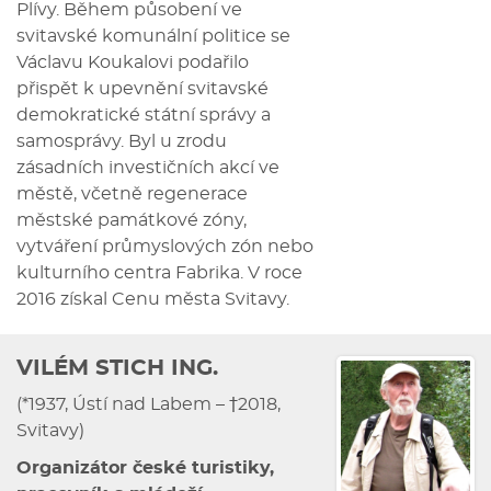
Plívy. Během působení ve
svitavské komunální politice se
Václavu Koukalovi podařilo
přispět k upevnění svitavské
demokratické státní správy a
samosprávy. Byl u zrodu
zásadních investičních akcí ve
městě, včetně regenerace
městské památkové zóny,
vytváření průmyslových zón nebo
kulturního centra Fabrika. V roce
2016 získal Cenu města Svitavy.
VILÉM STICH ING.
(*1937, Ústí nad Labem – †2018,
Svitavy)
Organizátor české turistiky,