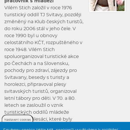
pracovník s mládeží
Vilém Stich založil v roce 1976
turistický oddíl TJ Svitavy, později
změněný na Klub českých turistů,
do roku 2006 stál v jeho čele. V
roce 1990 byl u obnovy
celostátního KČT, rozpuštěného v
roce 1948. Vilém Stich
spoluorganizoval turistické akce
po Čechách a na Slovensku,
pochody pro zdraví, zájezdy pro
Svitavany, besedy s turisty a
horolezci, připravoval plesy
svitavských turistů, organizoval
letní tábory pro děti. V 70. a 80.
letech se zasloužil o vznik
turistických oddílů mládeže
Zelenáči a Zálesáci, které byly
Nastavení cookies
tehdy alternativou k tehdy