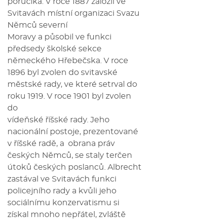
poručíka. V roce 1887 založil ve
Svitavách místní organizaci Svazu
Němců severní
Moravy a působil ve funkci
předsedy školské sekce
německého Hřebečska. V roce
1896 byl zvolen do svitavské
městské rady, ve které setrval do
roku 1919. V roce 1901 byl zvolen
do
vídeňské říšské rady. Jeho
nacionální postoje, prezentované
v říšské radě, a obrana práv
českých Němců, se staly terčen
útoků českých poslanců. Albrecht
zastával ve Svitavách funkci
policejního rady a kvůli jeho
sociálnímu konzervatismu si
získal mnoho nepřátel, zvláště