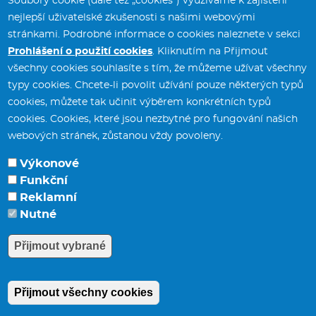
Soubory cookie (dále též „cookies“) využíváme k zajištění
dominantní pionýrské organizaci.
nejlepší uživatelské zkušenosti s našimi webovými
Vilém Stich byl také členem
stránkami. Podrobné informace o cookies naleznete v sekci
prvního porevolučního
Prohlášení o použití cookies
. Kliknutím na Přijmout
zastupitelstva ve Svitavách. V
všechny cookies souhlasíte s tím, že můžeme užívat všechny
roce 2013 získal cenu klubu
typy cookies. Chcete-li povolit užívání pouze některých typů
Laurus a v roce 2016 Cenu města
cookies, můžete tak učinit výběrem konkrétních typů
Svitavy.
cookies. Cookies, které jsou nezbytné pro fungování našich
webových stránek, zůstanou vždy povoleny.
FRANTIŠEK ČERNÝ
Výkonové
(*1957, Svitavy)
Funkční
Potřebujete poradit?
Zeptejte se našeho
Reklamní
Hudebník, herec, skladatel,
asistenta
Chettyho
.
Nutné
frontman skupiny Čechomor
František Černý je hudebníkem-
Přijmout vybrané
samoukem, již v 15 letech hrál v
první kapele – Veteráni, dále
Přijmout všechny cookies
Odmítnout všechny cookie
působil v několika svitavských
hudebních skupinách (Kapitol,