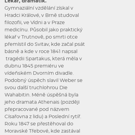
Lékař, dramatik.
Gymnaziální vzdělání získal v
Hradci Králové, v Brně studoval
filozofii, ve Vídni a v Praze
medicínu. Působil jako praktický
lékař v Trutnově, po smrti otce
přemístil do Svitav, kde začal psát
básně a kde v roce 1841 napsal
tragédii Spartakus, která měla v
dubnu 1845 premiéru ve
vídeňském Dvorním divadle.
Podobný úspěch slavil Weber se
svou další truchlohrou Die
Wahabitin. Méně úspěšná byla
jeho dramata Athenais (později
přepracované pod názvem
Císařovna z lidu) a Poslední rytíř.
Roku 1847 se přestěhoval do
Moravské Třebové, kde zastával