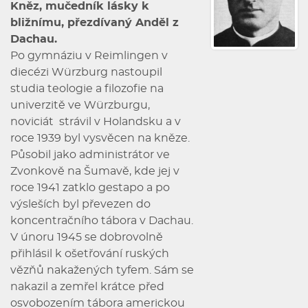
Kněz, mučedník lásky k
bližnímu, přezdívaný Anděl z
Dachau.
Po gymnáziu v Reimlingen v
diecézi Würzburg nastoupil
studia teologie a filozofie na
univerzitě ve Würzburgu,
noviciát strávil v Holandsku a v
roce 1939 byl vysvěcen na kněze.
Působil jako administrátor ve
Zvonkově na Šumavě, kde jej v
roce 1941 zatklo gestapo a po
výsleších byl převezen do
koncentračního tábora v Dachau.
V únoru 1945 se dobrovolně
přihlásil k ošetřování ruských
vězňů nakažených tyfem. Sám se
nakazil a zemřel krátce před
osvobozením tábora americkou