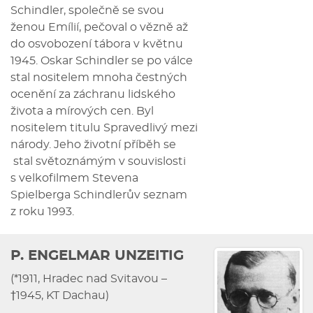
Schindler, společně se svou
ženou Emílií, pečoval o vězně až
do osvobození tábora v květnu
1945. Oskar Schindler se po válce
stal nositelem mnoha čestných
ocenění za záchranu lidského
života a mírových cen. Byl
nositelem titulu Spravedlivý mezi
národy. Jeho životní příběh se
stal světoznámým v souvislosti
s velkofilmem Stevena
Spielberga Schindlerův seznam
z roku 1993.
P. ENGELMAR UNZEITIG
(*1911, Hradec nad Svitavou –
†1945, KT Dachau)