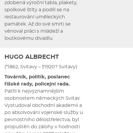
zdobená výroční tabla, plakety,
spolkové štíty a podílí se na
restaurování uměleckých
památek. Až do své smrti se
věnoval práci s mládeží a
loutkovému divadlu.
HUGO ALBRECHT
(*1862, Svitavy – †1920? Svitavy)
Továrník, politik, poslanec
říšské rady, policejní rada.
Patřil k nejvýznamnějším
osobnostem německých Svitav.
Vystudoval obchodní akademii a
po absolvování vojenské služby u
pevnostního dělostřelectva, byl
propuštěn do zálohy v hodnosti