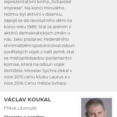
reprezentativní kniha „Svitavské
imprese“. Na konci minulého
režimu byl aktivní v disentu,
zapojil se do revolučního dění na
konci roku 1989. Stal se jedním z
aktérů demokratických změn u
nás. Jako poslanec Federálního
shromáždění spoluinicioval odsun
sovětských vojsk z naší země, stal
se místopředsedou parlamentní
komise, která na odsun vojsk
dohlížela. Miroslav Sychra získal v
roce 2015 cenu klubu Laurus a v
roce 2016 Cenu města Svitavy.
VÁCLAV KOUKAL
(*1946 Litomyšl)