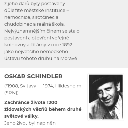
z jeho darů byly postaveny
důležité městské instituce –
nemocnice, sirotčinec a
chudobinec a reálná škola.
Nejvýznamnějším činem se stalo
postavení a otevření veřejné
knihovny a čítárny v roce 1892
jako největšího německého
ústavu tohoto druhu na Moravě.
OSKAR SCHINDLER
(*1908, Svitavy – †1974, Hildesheim
(SRN))
Zachránce života 1200
židovských vězňů během druhé
světové války.
Jeho život byl naplněn