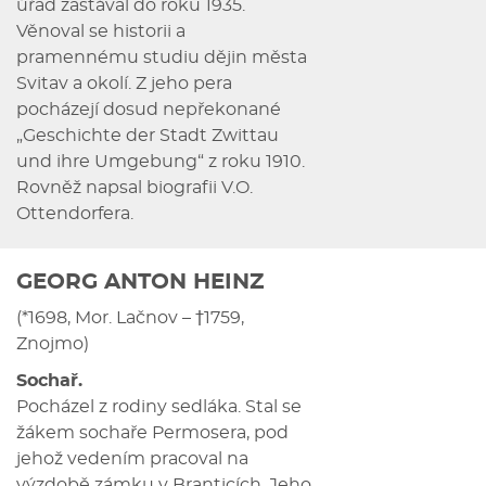
úřad zastával do roku 1935.
Věnoval se historii a
pramennému studiu dějin města
Svitav a okolí. Z jeho pera
pocházejí dosud nepřekonané
„Geschichte der Stadt Zwittau
und ihre Umgebung“ z roku 1910.
Rovněž napsal biografii V.O.
Ottendorfera.
GEORG ANTON HEINZ
(*1698, Mor. Lačnov – †1759,
Znojmo)
Sochař.
Pocházel z rodiny sedláka. Stal se
žákem sochaře Permosera, pod
jehož vedením pracoval na
výzdobě zámku v Branticích. Jeho