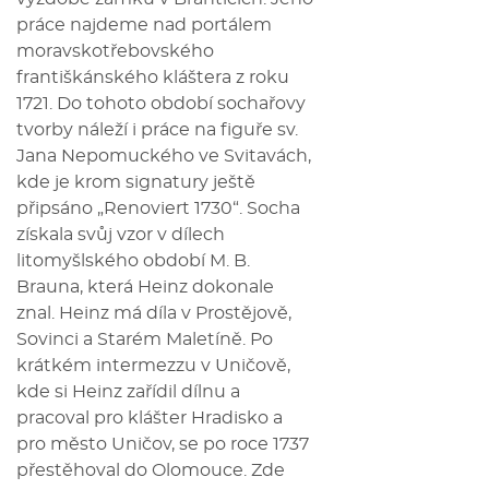
práce najdeme nad portálem
moravskotřebovského
františkánského kláštera z roku
1721. Do tohoto období sochařovy
tvorby náleží i práce na figuře sv.
Jana Nepomuckého ve Svitavách,
kde je krom signatury ještě
připsáno „Renoviert 1730“. Socha
získala svůj vzor v dílech
litomyšlského období M. B.
Brauna, která Heinz dokonale
znal. Heinz má díla v Prostějově,
Sovinci a Starém Maletíně. Po
krátkém intermezzu v Uničově,
kde si Heinz zařídil dílnu a
pracoval pro klášter Hradisko a
pro město Uničov, se po roce 1737
přestěhoval do Olomouce. Zde