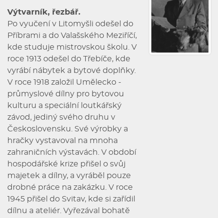
Výtvarník, řezbář.
Po vyučení v Litomyšli odešel do
Příbrami a do Valašského Meziříčí,
kde studuje mistrovskou školu. V
roce 1913 odešel do Třebíče, kde
vyrábí nábytek a bytové doplňky.
V roce 1918 založil Umělecko -
průmyslové dílny pro bytovou
kulturu a speciální loutkářský
závod, jediný svého druhu v
Československu. Své výrobky a
hračky vystavoval na mnoha
zahraničních výstavách. V období
hospodářské krize přišel o svůj
majetek a dílny, a vyráběl pouze
drobné práce na zakázku. V roce
1945 přišel do Svitav, kde si zařídil
dílnu a ateliér. Vyřezával bohatě