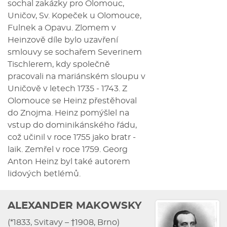
sochal zakázky pro Olomouc,
Uničov, Sv. Kopeček u Olomouce,
Fulnek a Opavu. Zlomem v
Heinzově díle bylo uzavření
smlouvy se sochařem Severinem
Tischlerem, kdy společně
pracovali na mariánském sloupu v
Uničově v letech 1735 - 1743. Z
Olomouce se Heinz přestěhoval
do Znojma. Heinz pomýšlel na
vstup do dominikánského řádu,
což učinil v roce 1755 jako bratr -
laik. Zemřel v roce 1759. Georg
Anton Heinz byl také autorem
lidových betlémů.
ALEXANDER MAKOWSKY
(*1833, Svitavy – †1908, Brno)