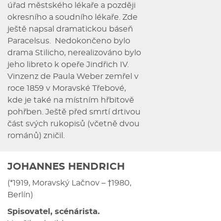
úřad městského lékaře a později
okresního a soudního lékaře. Zde
ještě napsal dramatickou báseň
Paracelsus. Nedokončeno bylo
drama Stilicho, nerealizováno bylo
jeho libreto k opeře Jindřich IV.
Vinzenz de Paula Weber zemřel v
roce 1859 v Moravské Třebové,
kde je také na místním hřbitově
pohřben. Ještě před smrtí drtivou
část svých rukopisů (včetně dvou
románů) zničil.
JOHANNES HENDRICH
(*1919, Moravský Lačnov – †1980,
Berlín)
Spisovatel, scénárista.