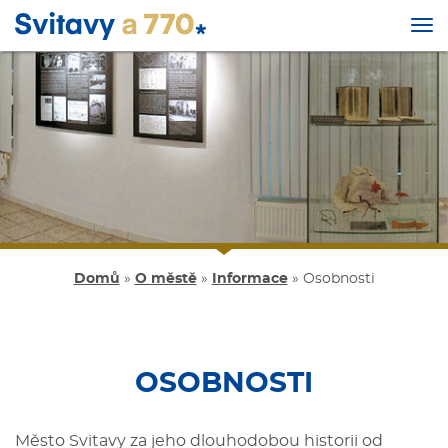
Tog
nav
Přejít
k
hlavnímu
obsahu
Domů
»
O městě
»
Informace
»
Osobnosti
OSOBNOSTI
Město Svitavy za jeho dlouhodobou historii od