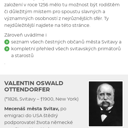
založení v roce 1256 mělo tu možnost být rodištěm
či důležitým místem pro spoustu slavných a
významných osobností z nejrůznějších sfér. Ty
nejdůležitější najdete na této stránce.
Zároveň uvádíme i
seznam všech čestných občanů města Svitavy
a
kompletní přehled všech svitavských primátorů
a starostů
.
VALENTIN OSWALD
OTTENDORFER
(*1826, Svitavy – †1900, New York)
Mecenáš města Svitav,
po
emigraci do USA štědrý
podporovatel života německé