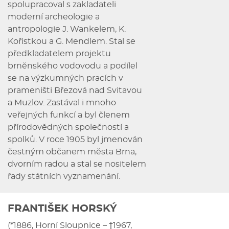
spolupracoval s zakladateli
moderní archeologie a
antropologie J. Wankelem, K.
Kořistkou a G. Mendlem. Stal se
předkladatelem projektu
brněnského vodovodu a podílel
se na výzkumných pracích v
prameništi Březová nad Svitavou
a Muzlov. Zastával i mnoho
veřejných funkcí a byl členem
přírodovědných společností a
spolků. V roce 1905 byl jmenován
čestným občanem města Brna,
dvorním radou a stal se nositelem
řady státních vyznamenání.
FRANTIŠEK HORSKÝ
(*1886, Horní Sloupnice – †1967,