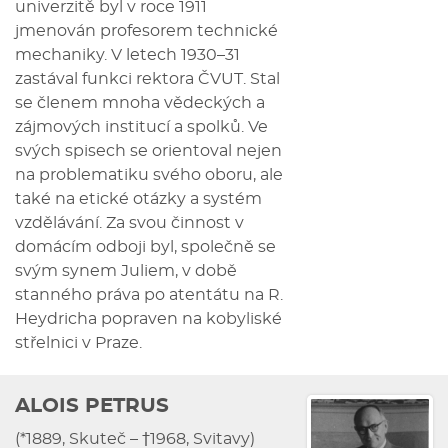
univerzitě byl v roce 1911
jmenován profesorem technické
mechaniky. V letech 1930–31
zastával funkci rektora ČVUT. Stal
se členem mnoha vědeckých a
zájmových institucí a spolků. Ve
svých spisech se orientoval nejen
na problematiku svého oboru, ale
také na etické otázky a systém
vzdělávání. Za svou činnost v
domácím odboji byl, společně se
svým synem Juliem, v době
stanného práva po atentátu na R.
Heydricha popraven na kobyliské
střelnici v Praze.
ALOIS PETRUS
(*1889, Skuteč – †1968, Svitavy)