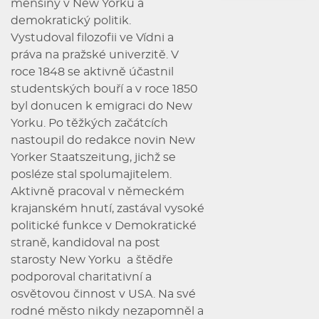
menšiny v New Yorku a
demokratický politik.
Vystudoval filozofii ve Vídni a
práva na pražské univerzitě. V
roce 1848 se aktivně účastnil
studentských bouří a v roce 1850
byl donucen k emigraci do New
Yorku. Po těžkých začátcích
nastoupil do redakce novin New
Yorker Staatszeitung, jichž se
posléze stal spolumajitelem.
Aktivně pracoval v německém
krajanském hnutí, zastával vysoké
politické funkce v Demokratické
straně, kandidoval na post
starosty New Yorku a štědře
podporoval charitativní a
osvětovou činnost v USA. Na své
rodné město nikdy nezapomněl a