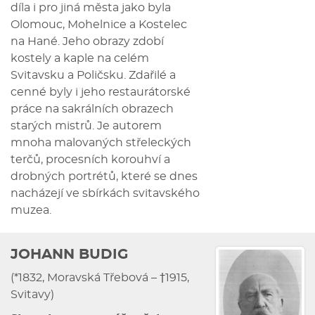
díla i pro jiná města jako byla
Olomouc, Mohelnice a Kostelec
na Hané. Jeho obrazy zdobí
kostely a kaple na celém
Svitavsku a Poličsku. Zdařilé a
cenné byly i jeho restaurátorské
práce na sakrálních obrazech
starých mistrů. Je autorem
mnoha malovaných střeleckých
terčů, procesních korouhví a
drobných portrétů, které se dnes
nacházejí ve sbírkách svitavského
muzea.
JOHANN BUDIG
(*1832, Moravská Třebová – †1915,
Svitavy)