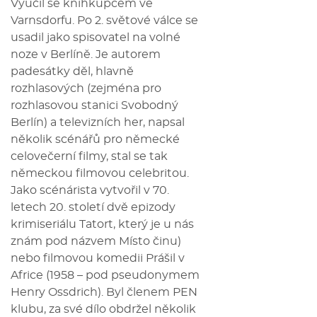
Vyučil se knihkupcem ve
Varnsdorfu. Po 2. světové válce se
usadil jako spisovatel na volné
noze v Berlíně. Je autorem
padesátky děl, hlavně
rozhlasových (zejména pro
rozhlasovou stanici Svobodný
Berlín) a televizních her, napsal
několik scénářů pro německé
celovečerní filmy, stal se tak
německou filmovou celebritou.
Jako scénárista vytvořil v 70.
letech 20. století dvě epizody
krimiseriálu Tatort, který je u nás
znám pod názvem Místo činu)
nebo filmovou komedii Prášil v
Africe (1958 – pod pseudonymem
Henry Ossdrich). Byl členem PEN
klubu, za své dílo obdržel několik