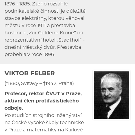
1876 - 1885. Z jeho rozsáhlé
podnikatelské činnosti je důležitá
stavba elektrárny, kterou věnoval
městu v roce 1911 a přestavba
hostince „Zur Goldene Krone“ na
reprezentativní hotel „Stadthof“ -
dnešní Městský dvůr. Přestavba
proběhla v roce 1896.
VIKTOR FELBER
(*1880, Svitavy – †1942, Praha)
Profesor, rektor ČVUT v Praze,
aktivní člen protifašistického
odboje.
Po studiích strojního inženýrství
na České vysoké školy technické
v Praze a matematiky na Karlově