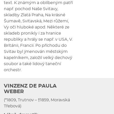
text. K známým a oblíbeným patří
např. pochod Naše Svitavy,
skladby Zlatá Praha, Na krásné
Šumavě, Svitavská, Mezi růžemi,
Vy oči hluboké apod. Některé ze
skladeb pronikly i za hranice
republiky a hrály se např. v USA, V.
Británii, Francii. Po příchodu do
Svitav byl jmenován městským
kapelníkem, založil velký dechový
soubor a také lidový taneční
orchestr.
VINZENZ DE PAULA
WEBER
(*1809, Trutnov – †1859, Moravská
Třebová)