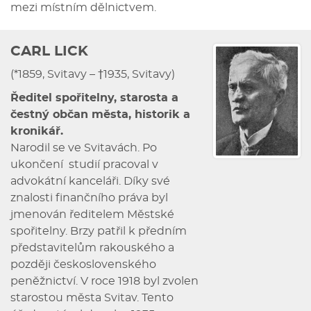
mezi místním dělnictvem.
CARL LICK
(*1859, Svitavy – †1935, Svitavy)
Ředitel spořitelny, starosta a
čestný občan města, historik a
kronikář.
Narodil se ve Svitavách. Po
ukončení studií pracoval v
advokátní kanceláři. Díky své
znalosti finančního práva byl
jmenován ředitelem Městské
spořitelny. Brzy patřil k předním
představitelům rakouského a
později československého
peněžnictví. V roce 1918 byl zvolen
starostou města Svitav. Tento