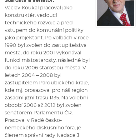
Starosta a senátor.
Václav Koukal pracoval jako
konstruktér, vedoucí
technického rozvoje a před
vstupem do komunální politiky
jako projektant. Po volbách v roce
1990 byl zvolen do zastupitelstva
města, do roku 2001 vykonával
funkci místostarosty, následně byl
do roku 2006 starostou města. V
letech 2004 – 2008 byl
zastupitelem Pardubického kraje,
kde mj. prosazoval pro náš region
zásadní jižní trasu R35. Na volební
období 2006 až 2012 byl zvolen
senátorem Parlamentu ČR.
Pracoval v Radě česko-
německého diskusního fóra, je
členem správní rady Nadace J.