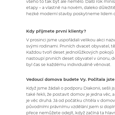
všeho to tak být ale nemělo. Další rok minis
etapy – a vlastně na novém, daleko důležit
hezké moderní stavby poskytneme lidem do
Kdy přijmete první klienty?
V prosinci jsme uspořádali velikou akci nazv
svými rodinami. Prvních dvacet obyvatel,
Každou tvoří deset jednolůžkových pokojů 
nastoupí prvních deset obyvatel v únoru, 
byl čas se každému individuálně věnovat.
Vedoucí domova budete Vy. Počítala jste
Když jsme žádali o podporu Diakonii, sešli j
také řekli, že postavit domov je jedna věc, a
je věc druhá. Já od počátku chtěla v domov
původními právnímu vzdělání jsem si doplni
přece nemůžete odejít, když začíná ta hlavní