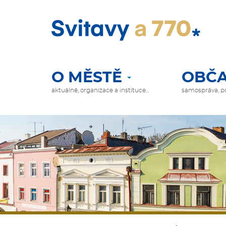
Přejít
k
hlavnímu
obsahu
O MĚSTĚ
OBČA
HLAVNÍ
NAVIGACE