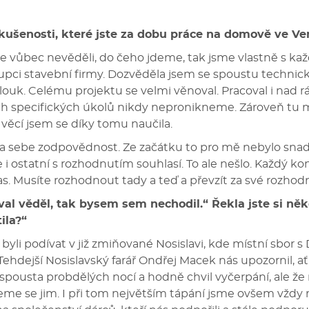
ušenosti, které jste za dobu práce na domově ve Ve
me vůbec nevěděli, do čeho jdeme, tak jsme vlastně s ka
stupci stavební firmy. Dozvěděla jsem se spoustu techni
uk. Celému projektu se velmi věnoval. Pracoval i nad 
rých specifických úkolů nikdy nepronikneme. Zároveň tu
věcí jsem se díky tomu naučila.
na sebe zodpovědnost. Ze začátku to pro mě nebylo snad
že i ostatní s rozhodnutím souhlasí. To ale nešlo. Každý 
čas. Musíte rozhodnout tady a teď a převzít za své rozh
al věděl, tak bysem sem nechodil.“ Řekla jste si ně
ila?“
byli podívat v již zmiňované Nosislavi, kde místní sbor s
Tehdejší Nosislavský farář Ondřej Macek nás upozornil, ať
spousta probdělých nocí a hodně chvil vyčerpání, ale že
me se jim. I při tom největším tápání jsme ovšem vždy mě