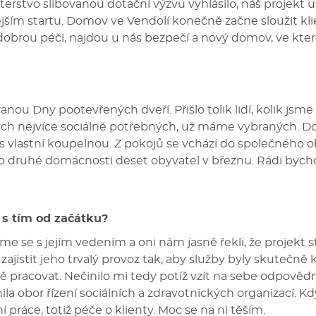
terstvo slibovanou dotační výzvu vyhlásilo, náš projekt us
ějším startu. Domov ve Vendolí konečně začne sloužit kl
brou péči, najdou u nás bezpečí a nový domov, ve kte
anou Dny pootevřených dveří. Přišlo tolik lidí, kolik jsme 
 těch nejvíce sociálně potřebných, už máme vybraných.
s vlastní koupelnou. Z pokojů se vchází do společného 
do druhé domácnosti deset obyvatel v březnu. Rádi bycho
 s tím od začátku?
sme se s jejím vedením a oni nám jasně řekli, že projekt s
 zajistit jeho trvalý provoz tak, aby služby byly skutečně 
ě pracovat. Nečinilo mi tedy potíž vzít na sebe odpověd
la obor řízení sociálních a zdravotnických organizací. K
 práce, totiž péče o klienty. Moc se na ni těším.