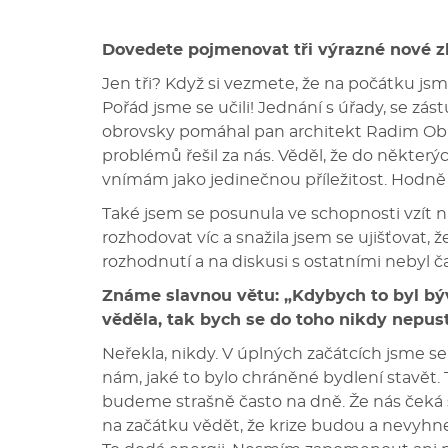
Dovedete pojmenovat tři výrazné nové zk
Jen tři? Když si vezmete, že na počátku js
Pořád jsme se učili! Jednání s úřady, se zá
obrovsky pomáhal pan architekt Radim Oblo
problémů řešil za nás. Věděl, že do někte
vnímám jako jedinečnou příležitost. Hodně 
Také jsem se posunula ve schopnosti vzít 
rozhodovat víc a snažila jsem se ujišťovat, 
rozhodnutí a na diskusi s ostatními nebyl 
Známe slavnou větu: „Kdybych to byl býv
věděla, tak bych se do toho nikdy nepust
Neřekla, nikdy. V úplných začátcích jsme se 
nám, jaké to bylo chráněné bydlení stavět. 
budeme strašně často na dně. Že nás čeká 
na začátku vědět, že krize budou a nevyhne