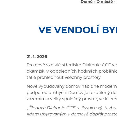
Domů
»
O městě
»
VE VENDOLÍ B
21. 1. 2026
Pro nově vzniklé středisko Diakonie ČCE ve 
okamžik. V odpoledních hodinách proběhlo 
také prohlédnout všechny prostory.
Nově vybudovaný domov nabídne moderní a d
podporou druhých. Domov je rozdělený do d
zázemím a velký společný prostor, ve které
„Členové Diakonie ČCE usilovali o výstavbu
lidem ubytovaným v domově dopřát prostor, k