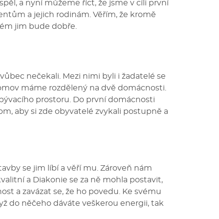
pěl, a nyní můžeme říct, že jsme v cíli první
ientům a jejich rodinám. Věřím, že kromě
rém jim bude dobře.
vůbec nečekali. Mezi nimi byli i žadatelé se
 Domov máme rozdělený na dvě domácnosti.
obývacího prostoru. Do první domácnosti
m, aby si zde obyvatelé zvykali postupně a
tavby se jim líbí a věří mu. Zároveň nám
kvalitní a Diakonie se za ně mohla postavit,
nost a zavázat se, že ho povedu. Ke svému
dyž do něčeho dáváte veškerou energii, tak