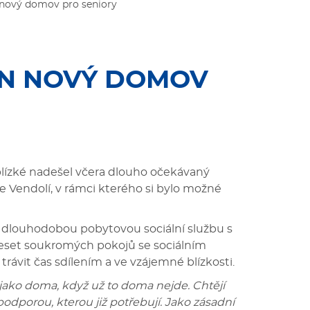
n nový domov pro seniory
EN NOVÝ DOMOV
 blízké nadešel včera dlouho očekávaný
 Vendolí, v rámci kterého si bylo možné
 dlouhodobou pobytovou sociální službu s
deset soukromých pokojů se sociálním
ávit čas sdílením a ve vzájemné blízkosti.
 jako doma, když už to doma nejde. Chtějí
podporou, kterou již potřebují. Jako zásadní