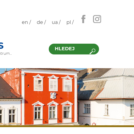
en /
de /
ua /
pl /
Hledat
S