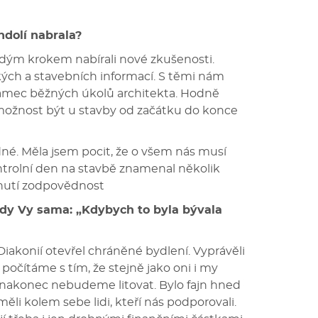
ndolí nabrala?
ždým krokem nabírali nové zkušenosti.
ckých a stavebních informací. S těmi nám
rámec běžných úkolů architekta. Hodně
 možnost být u stavby od začátku do konce
né. Měla jsem pocit, že o všem nás musí
kontrolní den na stavbě znamenal několik
odnutí zodpovědnost
kdy Vy sama: „Kdybych to byla bývala
 Diakonií otevřel chráněné bydlení. Vyprávěli
 počítáme s tím, že stejně jako oni i my
 nakonec nebudeme litovat. Bylo fajn hned
li kolem sebe lidi, kteří nás podporovali.