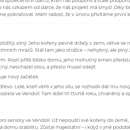
společenství dárců, kteří nás podpořili a stále podporuj
 nás vzkazem od dárce, že náš projekt má smysl. Díky šir
e pokračovat. Mám radost, že v únoru přivítáme první kl
ozložitý, silný. Jeho kořeny pevně držely v zemi, větve se
zimních mrazů. Stál tam jako strážce – nehybný, ale plný 
ým. Rostl příliš blízko domu, jeho mohutný kmen předsta
ý, nescházel silou, a přesto musel odejít.
uje nový začátek.
o. Lidé, kteří věřili v jeho sílu, se rozhodli dát mu nov
ostela ve Vendolí. Tam ležel tři čtvrtě roku, chráněný a 
pro seniory ve Vendolí. Už nepouští své kořeny do země
 domu stabilitu. Zůstal majestátní – i když v jiné podob