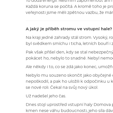
To dodá energii. Nesmím zapomenout ani na 
Každá koruna se počítá. A kromě toho je pro
veřejnosti jsme měli zpětnou vazbu, že mám
A jaký je příběh stromu ve vstupní hale?
Na kraji jedné zahrady stál strom. Vysoký, r
byl svědkem smíchu i ticha, letních bouří i 
Pak však přišel den, kdy se stal nebezpečn
pokácet ho, nebylo to snadné. Nebyl nemocn
Ale někdy i to, co se zdá jako konec, umožň
Nebylo mu souzeno skončit jako obyčejné dřev
nepoškodil, a pak ho uložili k odpočinku u k
se nové roli. Čekal na svůj nový úkol.
Už nadešel jeho čas.
Dnes stojí uprostřed vstupní haly Domova 
kmen nese váhu budoucnosti, jeho síla dává