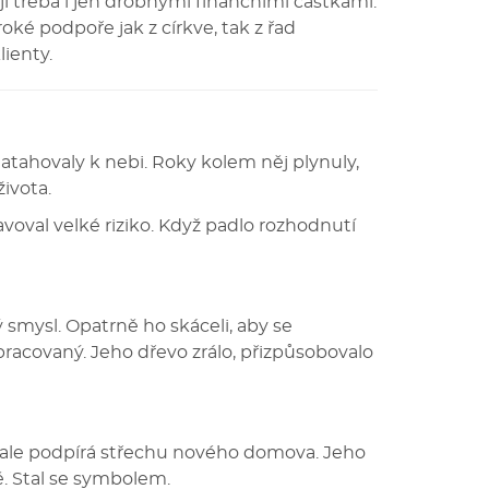
í třeba i jen drobnými finančními částkami.
oké podpoře jak z církve, tak z řad
ienty.
 natahovaly k nebi. Roky kolem něj plynuly,
života.
voval velké riziko. Když padlo rozhodnutí
ý smysl. Opatrně ho skáceli, aby se
opracovaný. Jeho dřevo zrálo, přizpůsobovalo
, ale podpírá střechu nového domova. Jeho
ě. Stal se symbolem.