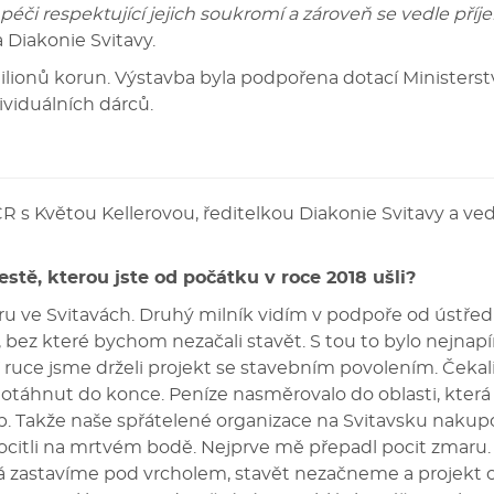
péči respektující jejich soukromí a zároveň se vedle pří
a Diakonie Svitavy.
lionů korun. Výstavba byla podpořena dotací Ministerstv
ividuálních dárců.
R s Květou Kellerovou, ředitelkou Diakonie Svitavy a ve
cestě, kterou jste od počátku v roce 2018 ušli?
 ve Svitavách. Druhý milník vidím v podpoře od ústředí
, bez které bychom nezačali stavět. S tou to bylo nejnapí
 V ruce jsme drželi projekt se stavebním povolením. Čeka
dotáhnut do konce. Peníze nasměrovalo do oblasti, která
eb. Takže naše spřátelené organizace na Svitavsku nakup
e ocitli na mrtvém bodě. Nejprve mě přepadl pocit zmaru
 zastavíme pod vrcholem, stavět nezačneme a projekt op