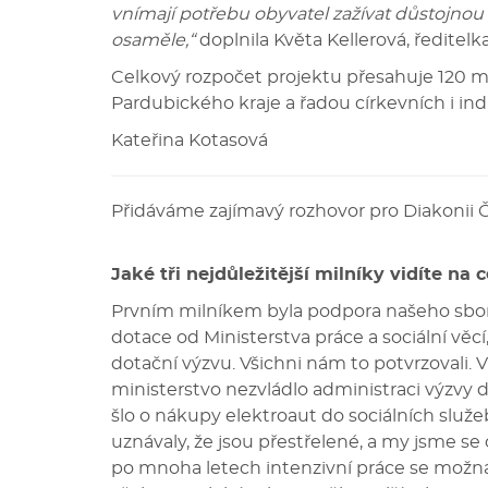
vnímají potřebu obyvatel zažívat důstojnou 
osaměle,“
doplnila Květa Kellerová, ředitelk
Celkový rozpočet projektu přesahuje 120 mi
Pardubického kraje a řadou církevních i ind
Kateřina Kotasová
Přidáváme zajímavý rozhovor pro Diakonii Č
Jaké tři nejdůležitější milníky vidíte na 
Prvním milníkem byla podpora našeho sboru
dotace od Ministerstva práce a sociální věcí
dotační výzvu. Všichni nám to potvrzovali.
ministerstvo nezvládlo administraci výzvy 
šlo o nákupy elektroaut do sociálních služ
uznávaly, že jsou přestřelené, a my jsme s
po mnoha letech intenzivní práce se možná