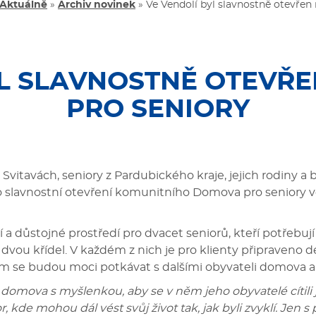
Aktuálně
»
Archiv novinek
»
Ve Vendolí byl slavnostně otevře
YL SLAVNOSTNĚ OTEVŘ
PRO SENIORY
Svitavách, seniory z Pardubického kraje, jejich rodiny a
slavnostní otevření komunitního Domova pro seniory ve
ůstojné prostředí pro dvacet seniorů, kteří potřebují
vou křídel. V každém z nich je pro klienty připraveno 
m se budou moci potkávat s dalšími obyvateli domova a tr
 domova s myšlenkou, aby se v něm jeho obyvatelé cítili
de mohou dál vést svůj život tak, jak byli zvyklí. Jen s 