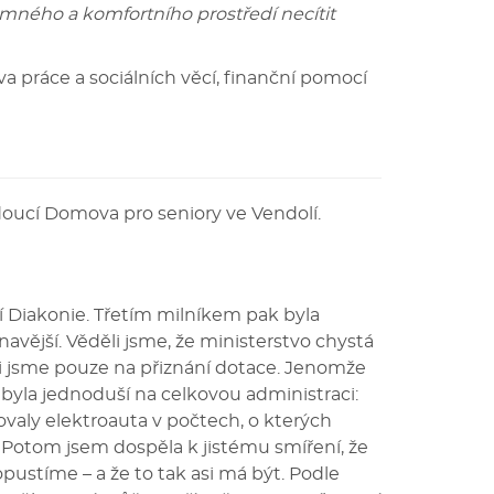
jemného a komfortního prostředí necítit
a práce a sociálních věcí, finanční pomocí
doucí Domova pro seniory ve Vendolí.
 Diakonie. Třetím milníkem pak byla
navější. Věděli jsme, že ministerstvo chystá
li jsme pouze na přiznání dotace. Jenomže
 byla jednoduší na celkovou administraci:
ovaly elektroauta v počtech, o kterých
. Potom jsem dospěla k jistému smíření, že
ustíme – a že to tak asi má být. Podle