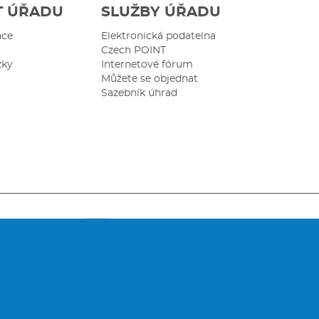
T ÚŘADU
SLUŽBY ÚŘADU
ace
Elektronická podatelna
Czech POINT
zky
Internetové fórum
Můžete se objednat
Sazebník úhrad
e-mail:
posta
[at]
svitavy.cz
(posta[at]svitavy[dot]cz)