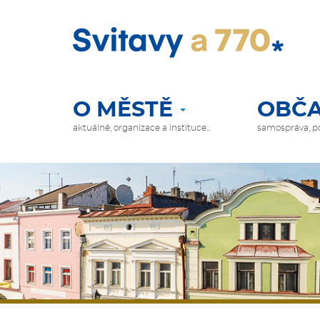
Přejít
k
hlavnímu
obsahu
O MĚSTĚ
OBČA
HLAVNÍ
NAVIGACE