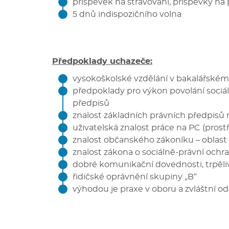
příspěvek na stravování, příspěvky na p
5 dnů indispozičního volna
Předpoklady uchazeče:
vysokoškolské vzdělání v bakalářsk
předpoklady pro výkon povolání sociáln
předpisů
znalost základních právních předpisů
uživatelská znalost práce na PC (pros
znalost občanského zákoníku – oblast
znalost zákona o sociálně-právní ochr
dobré komunikační dovednosti, trpěliv
řidičské oprávnění skupiny „B“
výhodou je praxe v oboru a zvláštní od