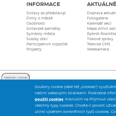
INFORMACE
AKTUÁLN
Svitavy se představují
Doprava aktuál
Filmy o městě
Fotogalerie
Osobnosti
Kalendář akcí
Svitavské památky
Mapa zimní údr
Symboly města
Rybník Rosničk
Svazky obcí
Tiskové zprávy
Participativní rozpočet
Televize CMS
Projekty
Webkamera
Nastavení cookies
Soubory cookie (dále též „cookies“) využíváme
našimi webovými stránkami. Podrobné infor
použití cookies
. Kliknutím na Přijmout všec
všechny typy cookies. Chcete-li povolit užív
učinit výběrem konkrétních typů cookies. Co