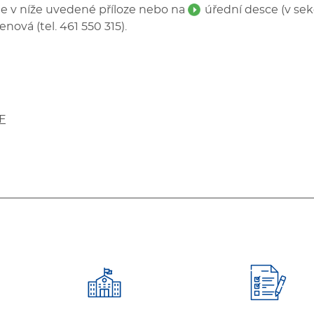
e v níže uvedené příloze nebo na
úřední desce
(v sek
ová (tel. 461 550 315).
F