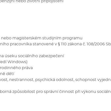
enzijní nebo životní připojištění
ém nebo magisterském studijním programu
ího pracovníka stanovené v § 110 zákona č. 108/2006 Sb.,
 na úseku sociálního zabezpečení
tředí Windows)
 rodinného práva
aně dětí
ost, nestrannost, psychická odolnost, schopnost vyjednáv
borná způsobilost pro správní činnost při výkonu sociál