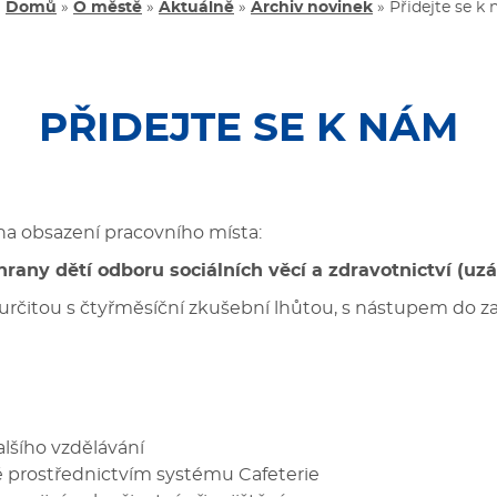
Domů
»
O městě
»
Aktuálně
»
Archiv novinek
»
Přidejte se k
PŘIDEJTE SE K NÁM
na obsazení pracovního místa:
rany dětí odboru sociálních věcí a zdravotnictví (uzáv
určitou s čtyřměsíční zkušební lhůtou, s nástupem do 
lšího vzdělávání
prostřednictvím systému Cafeterie