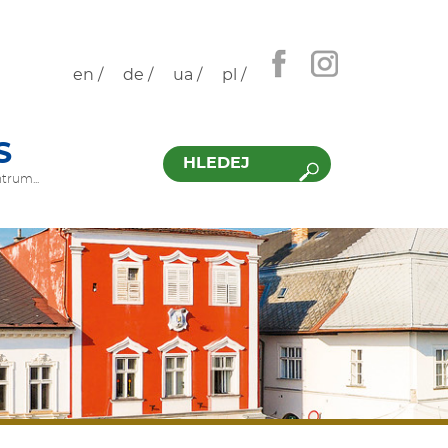
en /
de /
ua /
pl /
Hledat
S