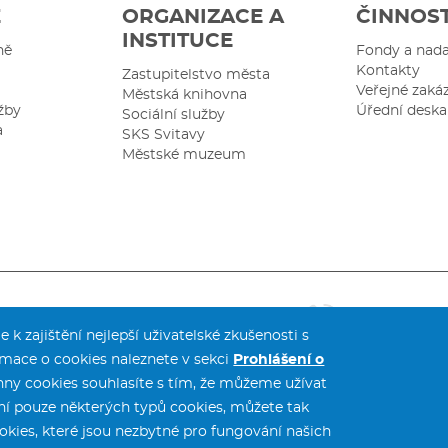
Ě
ORGANIZACE A
ČINNOS
INSTITUCE
ně
Fondy a nad
Kontakty
Zastupitelstvo města
Veřejné zaká
Městská knihovna
žby
Úřední deska
Sociální služby
a
SKS Svitavy
Městské muzeum
 k zajištění nejlepší uživatelské zkušenosti s
Městský úřad Svitavy
tel.:
461 550 211
mace o cookies naleznete v sekci
Prohlášení o
T. G. Masaryka 5/35
fax:
461 532 141
hny cookies souhlasíte s tím, že můžeme užívat
568 02 Svitavy
ání pouze některých typů cookies, můžete tak
okies, které jsou nezbytné pro fungování našich