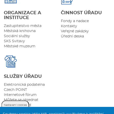
ORGANIZACE A
ČINNOST ÚŘADU
INSTITUCE
Fondy a nadace
Zastupitelstvo města
Kontakty
Městská knihovna
Veřejné zakázky
Sociální služby
Úřední deska
SKS Svitavy
Městské muzeum
SLUŽBY ÚŘADU
Elektronická podatelna
Czech POINT
Internetové fórum
Můžete se objednat
Sazebník úhrad
Nastavení cookies