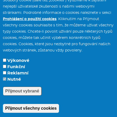
Soubory cookie (dále též „cookies“) využíváme k zajištění
nejlepší uživatelské zkušenosti s našimi webovými
stránkami. Podrobné informace o cookies naleznete v sekci
Prohlášení o použití cookies
. Kliknutím na Přijmout
všechny cookies souhlasíte s tím, že můžeme užívat všechny
typy cookies. Chcete-li povolit užívání pouze některých typů
Městský úřad Svitavy
tel.:
461 550 211
cookies, můžete tak učinit výběrem konkrétních typů
T. G. Masaryka 5/35
fax:
461 532 141
cookies. Cookies, které jsou nezbytné pro fungování našich
568 02 Svitavy
webových stránek, zůstanou vždy povoleny.
Výkonové
Funkční
Potřebujete poradit?
Zeptejte se našeho
Reklamní
asistenta
Chettyho
.
Nutné
e-mail:
posta
[at]
svitavy.cz
(posta[at]svitavy[dot]cz)
Přijmout vybrané
Přijmout všechny cookies
Odmítnout všechny cookie
Prohlášení o přístupnosti
|
Mapa webu
|
Whistleblowing