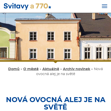
Tog
nav
Přejít
k
hlavnímu
obsahu
Domů
»
O městě
»
Aktuálně
»
Archiv novinek
»
Nová
ovocná alej je na světě
NOVÁ OVOCNÁ ALEJ JE NA
SVĚTĚ