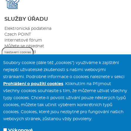
SLUŽBY ÚŘADU
Elektronická podatelna
Czech POINT
Internetové fórum
Můžete se objednat
Sazebník úhrad
Nastavení cookies
Soubory cookie (dále též „cookies“) využíváme k zajištění
nejlepší uživatelské zkušenosti s našimi webovými
stránkami. Podrobné informace o cookies naleznete v sekci
Prohlášení o použití cookies
. Kliknutím na Přijmout
všechny cookies souhlasíte s tím, že můžeme užívat všechny
typy cookies. Chcete-li povolit užívání pouze některých typů
Městský úřad Svitavy
tel.:
461 550 211
cookies, můžete tak učinit výběrem konkrétních typů
T. G. Masaryka 5/35
fax:
461 532 141
cookies. Cookies, které jsou nezbytné pro fungování našich
568 02 Svitavy
webových stránek, zůstanou vždy povoleny.
Výkonové