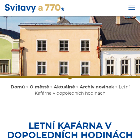
Tog
nav
Přejít
k
hlavnímu
obsahu
Domů
»
O městě
»
Aktuálně
»
Archiv novinek
»
Letní
Kafárna v dopoledních hodinách
LETNÍ KAFÁRNA V
DOPOLEDNÍCH HODINÁCH