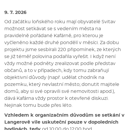
9. 7. 2026
Od začátku loňského roku mají obyvatelé Svitav
možnost setkávat se s vedením města na
pravidelně pořádané Kafárně, pro kterou je
vyčleněno každé druhé pondělí v měsíci. Za dobu
projektu jsme sesbírali 220 připomínek, ze kterých
se již téměř polovina podařila vyřešit. I když není
vždy možné podněty zrealizovat podle představ
občanů, a to v případech, kdy tomu zabraňují
objektivní důvody (např. udělat chodník na
pozemku, který nevlastní město; donutit majitele
domů, aby si své opravili své nemovitosti apod.),
dává Kafárna vždy prostor k otevřené diskuzi.
Nejinak tomu bude přes léto.
Vzhledem k organizačním důvodům se setkání v
Langerově vile uskuteční pouze v dopoledních
hodinách, tedy
od 10:00 do 12:00 hod..