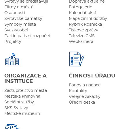
Svitavy se představují
Doprava aktuálně
Filmy o městě
Fotogalerie
Osobnosti
Kalendář akcí
Svitavské památky
Mapa zimní údržby
Symboly města
Rybník Rosnička
Svazky obcí
Tiskové zprávy
Participativní rozpočet
Televize CMS
Projekty
Webkamera
ORGANIZACE A
ČINNOST ÚŘADU
INSTITUCE
Fondy a nadace
Zastupitelstvo města
Kontakty
Městská knihovna
Veřejné zakázky
Sociální služby
Úřední deska
SKS Svitavy
Městské muzeum