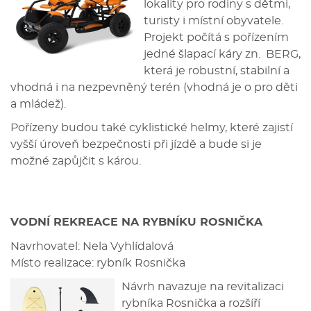
lokality pro rodiny s dětmi,
turisty i místní obyvatele.
Projekt počítá s pořízením
jedné šlapací káry zn. BERG,
která je robustní, stabilní a
vhodná i na nezpevněný terén (vhodná je o pro děti
a mládež).
Pořízeny budou také cyklistické helmy, které zajistí
vyšší úroveň bezpečnosti při jízdě a bude si je
možné zapůjčit s károu.
VODNÍ REKREACE NA RYBNÍKU ROSNIČKA
Navrhovatel: Nela Vyhlídalová
Místo realizace: rybník Rosnička
Návrh navazuje na revitalizaci
rybníka Rosnička a rozšíří