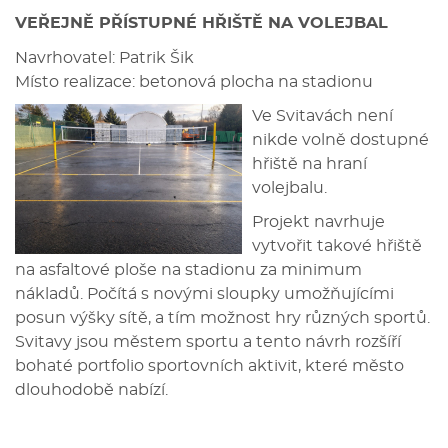
VEŘEJNĚ PŘÍSTUPNÉ HŘIŠTĚ NA VOLEJBAL
Navrhovatel: Patrik Šik
Místo realizace: betonová plocha na stadionu
Ve Svitavách není
nikde volně dostupné
hřiště na hraní
volejbalu.
Projekt navrhuje
vytvořit takové hřiště
na asfaltové ploše na stadionu za minimum
nákladů. Počítá s novými sloupky umožňujícími
posun výšky sítě, a tím možnost hry různých sportů.
Svitavy jsou městem sportu a tento návrh rozšíří
bohaté portfolio sportovních aktivit, které město
dlouhodobě nabízí.