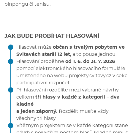
pinpongu či tenisu.
JAK BUDE PROBÍHAT HLASOVÁNÍ
Hlasovat může
občan s trvalým pobytem ve
Svitavách starší 12 let,
a to pouze jednou.
Hlasování proběhne
od 1. 6. do 31. 7. 2026
pomocí
elektronického hlasovacího formuláře
umístěného na webu projekty.svitavy.cz v sekci
participativní rozpočet.
Při hlasování rozdělíte mezi vybrané návrhy
celkem
tři hlasy v každé z kategorií – dva
kladné
a jeden záporný.
Rozdělit musíte vždy
všechny tři hlasy.
Vítězným projektem se v každé kategorii stane
návrh s nejvyšším počtem hlasů (kladné minus