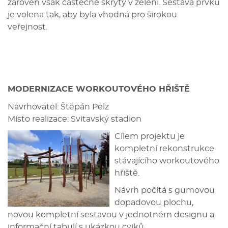
zároveň však částečně skrytý v zeleni. Sestava prvků
je volena tak, aby byla vhodná pro širokou
veřejnost.
MODERNIZACE WORKOUTOVÉHO HŘIŠTĚ
Navrhovatel: Štěpán Pelz
Místo realizace: Svitavský stadion
Cílem projektu je
kompletní rekonstrukce
stávajícího workoutového
hřiště.
Návrh počítá s gumovou
dopadovou plochu,
novou kompletní sestavou v jednotném designu a
informační tabulí s ukázkou cviků.