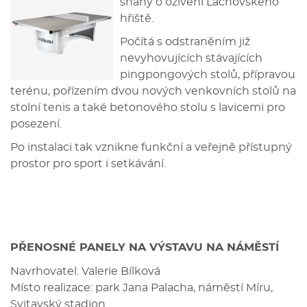
snahy o oživení Lačnovského
hřiště.
Počítá s odstraněním již
nevyhovujících stávajících
pingpongových stolů, přípravou
terénu, pořízením dvou nových venkovních stolů na
stolní tenis a také betonového stolu s lavicemi pro
posezení.
Po instalaci tak vznikne funkční a veřejně přístupný
prostor pro sport i setkávání.
PŘENOSNÉ PANELY NA VÝSTAVU NA NÁMĚSTÍ
Navrhovatel: Valerie Bílková
Místo realizace: park Jana Palacha, náměstí Míru,
Svitavský stadion