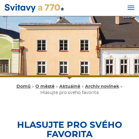
Tog
nav
Přejít
k
hlavnímu
obsahu
Domů
»
O městě
»
Aktuálně
»
Archiv novinek
»
Hlasujte pro svého favorita
HLASUJTE PRO SVÉHO
FAVORITA