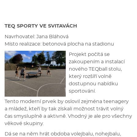
TEQ SPORTY VE SVITAVÁCH
Navrhovatel: Jana Bláhová
Místo realizace: betonová plocha na stadionu
Projekt počítá se
zakoupením a instalací
nového TEQball stolu,
který rozšíří volně
dostupnou nabídku
sportování.
Tento moderní prvek by oslovil zejména teenagery
a mládež, kteří by tak získali možnost trávit volný
čas smysluplně a aktivně. Vhodný je ale pro všechny
věkové skupiny.
Dá se na něm hrát obdoba volejbalu, nohejbalu,