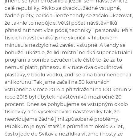
jméno se rychle rozšířilo a jezdili sem návštěvníci z
celé republiky. Pivko za dvacku, žádné vstupné,
žádné ploty, paráda. Jenže tehdy se začalo ukazovat,
že takhle to nepůjde. Větší počet návštěvníků
přinesl nutnost více pódií, techniky i personálu. Při X
tisících návštěvníků jsme skončili v hlubokém
mínusu a nezbylo než zavést vstupné. A tehdy se
bohužel ukázalo, že lidi místní neláká super aktuální
program a bomba ozvučení, ale čistě to, že za to
nemusí platit, přinesou si v ruce dva dvoulitrové
plasťáky, v báglu vodku, zřídí se a na baru nenechají
ani korunu. Tak jsme začali na 50 korunách
vstupného v roce 2014 a při zdražení na 100 korun v
roce 2015 byl úbytek návštěvníků meziročně 20
procent. Dnes se pohybujeme se vstupným okolo
tisícovky a to vyselektovalo návštěvníky tak, že
neevidujeme žádné jimi způsobené problémy.
Publikum je nyní starší, s průměrem okolo 25 let,
často jede do Svitav a nezřídka vítáme i hosty ze