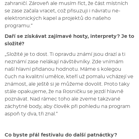
zahraničí. Zároveň ale musím říct, že část místních
se zase začala vracet, což přisuzuji i návratu ne-
elektronických kapel a projektů do našeho
programu.“
Daří se získávat zajímavé hosty, interprety? Je to
složité?
„Složité je to dost. Ti opravdu známí jsou drazí a ti
neznámí zase nelákají návštěvníky. Zde vnímám
naší hlavní přidanou hodnotu. Máme s kolegou
čuch na kvalitní umělce, kteří už pomalu vcházejí ve
známost, ale ještě si je můžeme dovolit. Proto taky
stále opakujeme, že na Rosničku se jezdí hlavně
poznávat. Nad rámec toho ale zveme takzvané
záchytné body, aby člověk při pohledu na program
aspoň ty dva, tři znal.“
Co byste přál festivalu do další patnáctky?