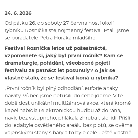
24. 6. 2026
Od pátku 26. do soboty 27. června hostí okolí
rybníku Rosnička stejnojmenný festival. Ptali jsme
se pořadatele Petra Horáka mladšího.
Festival Rosnička letos už pošestnácté,
vzpomenete si, jaký byl první ročník? Kam se
dramaturgie, pořádání, všeobecné pojetí
festivalu za patnáct let posunuly? A jak se
vlastně stalo, že se festival koná u rybníka?
„První ročník byl plný odhodlání, euforie a taky
naivity. Vůbec jsme netušili, do čeho jdeme. V té
době dost unikátní multižánrová akce, která kromě
kapel nabídla i elektronickou hudbu až do rána,
navíc bez vstupného, přilákala zhruba tisíc lidí. Přišli
do ledabyle osvětleného areálu bez plotů, se dvěma
vojenskými stany s bary a to bylo celé. Ještě vlastně