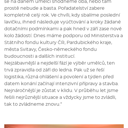
se na daném umělci shodneme oba, nebo tam
prostě nebude a basta. Pořadatelství zabere
kompletně celý rok. Ve chvíli, kdy sbalíme poslední
lavičku, ihned následuje vyúčtování a kroky žádané
dotačními podmínkami a pak hned v září zase nové
kolo žádostí. Dnes máme podporu od Ministerstva a
Státního fondu kultury ČR, Pardubického kraje,
města Svitavy, Česko-německého fondu
budoucnosti a dalších institucí.
Nejzábavnější a nejdelší fází je výběr umělců, ten
trvá zpravidla od září do ledna. Pak už se řeší
logistika, různá ohlášení a povolení a týden před
datem konání začínají intenzivní přípravy a stavba.
Nejnáročnější je zůstat v klidu. V průběhu let jsme
řešili nejrůznější situace a vždycky jsme to zvládli,
tak to zvládneme znovu.“