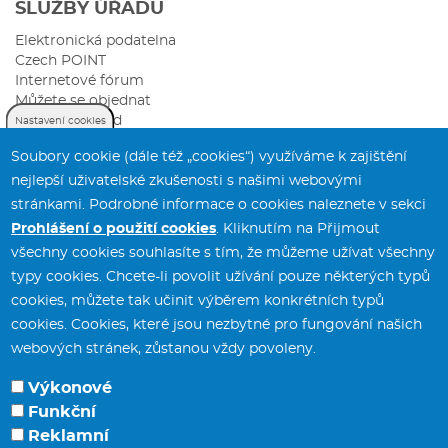
SLUŽBY ÚŘADU
Elektronická podatelna
Czech POINT
Internetové fórum
Můžete se objednat
Sazebník úhrad
Nastavení cookies
Soubory cookie (dále též „cookies“) využíváme k zajištění
nejlepší uživatelské zkušenosti s našimi webovými
stránkami. Podrobné informace o cookies naleznete v sekci
Prohlášení o použití cookies
. Kliknutím na Přijmout
všechny cookies souhlasíte s tím, že můžeme užívat všechny
typy cookies. Chcete-li povolit užívání pouze některých typů
Městský úřad Svitavy
tel.:
461 550 211
cookies, můžete tak učinit výběrem konkrétních typů
T. G. Masaryka 5/35
fax:
461 532 141
cookies. Cookies, které jsou nezbytné pro fungování našich
568 02 Svitavy
webových stránek, zůstanou vždy povoleny.
Výkonové
Funkční
Potřebujete poradit?
Zeptejte se našeho
Reklamní