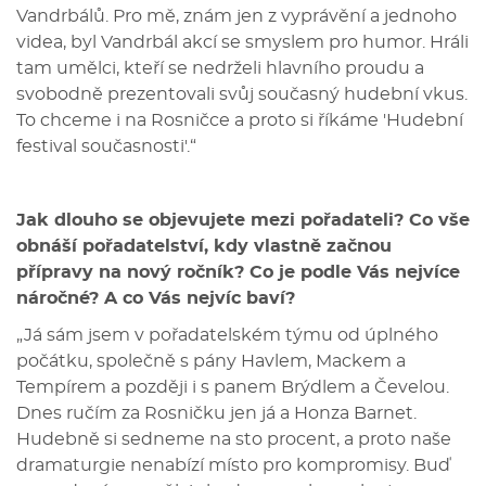
Vandrbálů. Pro mě, znám jen z vyprávění a jednoho
videa, byl Vandrbál akcí se smyslem pro humor. Hráli
tam umělci, kteří se nedrželi hlavního proudu a
svobodně prezentovali svůj současný hudební vkus.
To chceme i na Rosničce a proto si říkáme 'Hudební
festival současnosti'.“
Jak dlouho se objevujete mezi pořadateli? Co vše
obnáší pořadatelství, kdy vlastně začnou
přípravy na nový ročník? Co je podle Vás nejvíce
náročné? A co Vás nejvíc baví?
„Já sám jsem v pořadatelském týmu od úplného
počátku, společně s pány Havlem, Mackem a
Tempírem a později i s panem Brýdlem a Čevelou.
Dnes ručím za Rosničku jen já a Honza Barnet.
Hudebně si sedneme na sto procent, a proto naše
dramaturgie nenabízí místo pro kompromisy. Buď