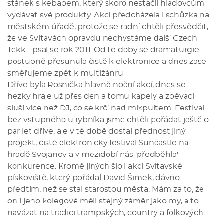
stánek s kebabem, který skoro nestačil hladovcům
vydávat své produkty. Akci předcházela i schůzka na
městském úřadě, protože se radní chtěli přesvědčit,
že ve Svitavách opravdu nechystáme další Czech
Tekk - psal se rok 2011. Od té doby se dramaturgie
postupně přesunula čistě k elektronice a dnes zase
směřujeme zpět k multižánru.
Dříve byla Rosnička hlavně noční akcí, dnes se
hezky hraje už přes den a tomu kapely a zpěváci
sluší více než DJ, co se krčí nad mixpultem. Festival
bez vstupného u rybníka jsme chtěli pořádat ještě o
pár let dříve, ale v té době dostal přednost jiný
projekt, čistě elektronický festival Suncastle na
hradě Svojanov a v mezidobí nás 'předběhla'
konkurence. Kromě jiných šlo i akci Svitavské
pískoviště, který pořádal David Šimek, dávno
předtím, než se stal starostou města. Mám za to, že
on i jeho kolegové měli stejný záměr jako my, a to
navázat na tradici trampských, country a folkových