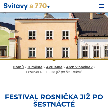
Tog
nav
Přejít
k
hlavnímu
obsahu
Domů
»
O městě
»
Aktuálně
»
Archiv novinek
»
Festival Rosnička již po šestnácté
FESTIVAL ROSNIČKA JIŽ PO
ŠESTNÁCTÉ