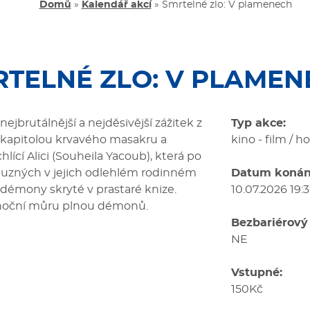
Domů
»
Kalendář akcí
»
Smrtelné zlo: V plamenech
RTELNÉ ZLO: V PLAMEN
ejbrutálnější a nejděsivější zážitek z
Typ akce:
u kapitolou krvavého masakru a
kino - film / ho
ící Alici (Souheila Yacoub), která po
buzných v jejich odlehlém rodinném
Datum konán
démony skryté v prastaré knize.
10.07.2026 19:
 noční můru plnou démonů.
Bezbariérový 
NE
Vstupné:
150Kč