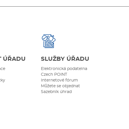
T ÚŘADU
SLUŽBY ÚŘADU
ace
Elektronická podatelna
Czech POINT
zky
Internetové fórum
Můžete se objednat
Sazebník úhrad