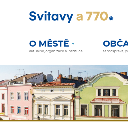
Přejít
k
hlavnímu
obsahu
O MĚSTĚ
OBČA
HLAVNÍ
NAVIGACE