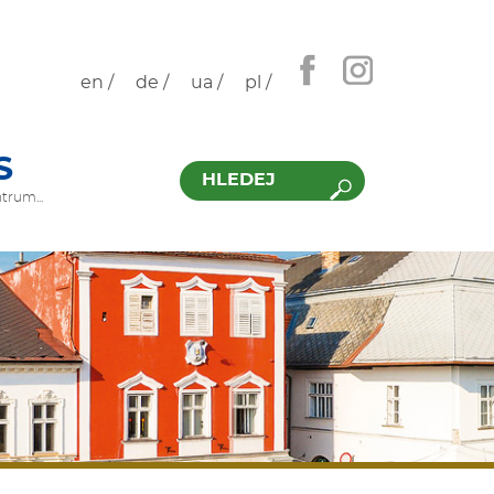
en /
de /
ua /
pl /
Hledat
S