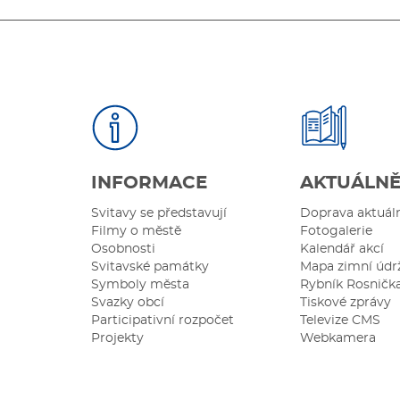
INFORMACE
AKTUÁLN
Svitavy se představují
Doprava aktuál
Filmy o městě
Fotogalerie
Osobnosti
Kalendář akcí
Svitavské památky
Mapa zimní údr
Symboly města
Rybník Rosničk
Svazky obcí
Tiskové zprávy
Participativní rozpočet
Televize CMS
Projekty
Webkamera