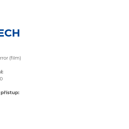
ECH
rror (film)
í:
30
přístup: