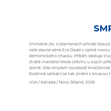
SM
Smrtelné zlo: V plamenech přináší dosud n
celé slavné série Evil Dead s úplně novo
démonického chaosu. Příběh sleduje truchl
ztrátě manžela hledá útěchu u svých pří
domě. Zde omylem osvobodí krvežíznivé 
Rodinné setkání se tak změní v krvavou
USA / Kanada / Nový Zéland, 2026