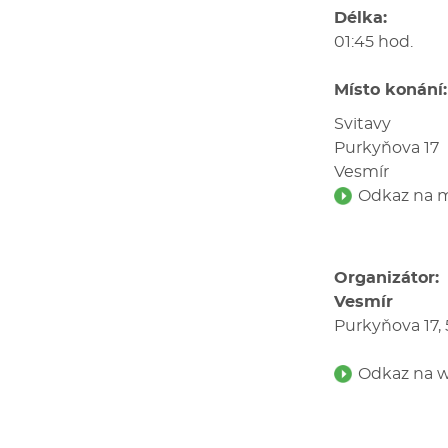
Délka:
01:45 hod.
Místo konání:
Svitavy
Purkyňova 17
Vesmír
Odkaz na m
Organizátor:
Vesmír
Purkyňova 17, 
Odkaz na w