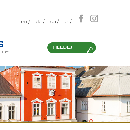
en /
de /
ua /
pl /
Hledat
S