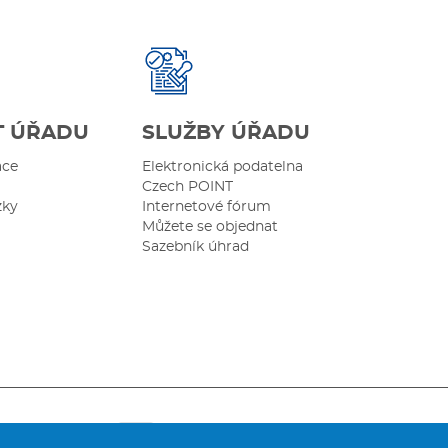
T ÚŘADU
SLUŽBY ÚŘADU
ace
Elektronická podatelna
Czech POINT
zky
Internetové fórum
Můžete se objednat
Sazebník úhrad