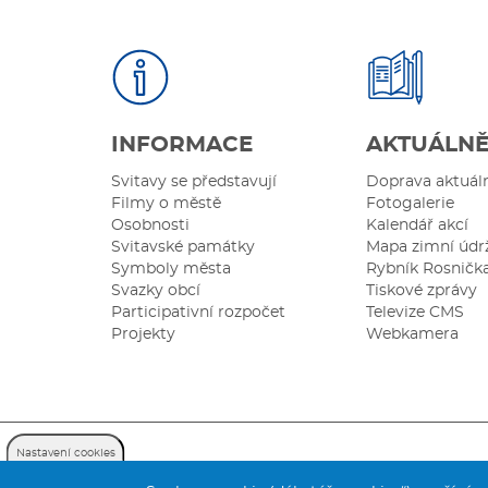
INFORMACE
AKTUÁLN
Svitavy se představují
Doprava aktuál
Filmy o městě
Fotogalerie
Osobnosti
Kalendář akcí
Svitavské památky
Mapa zimní údr
Symboly města
Rybník Rosničk
Svazky obcí
Tiskové zprávy
Participativní rozpočet
Televize CMS
Projekty
Webkamera
Nastavení cookies