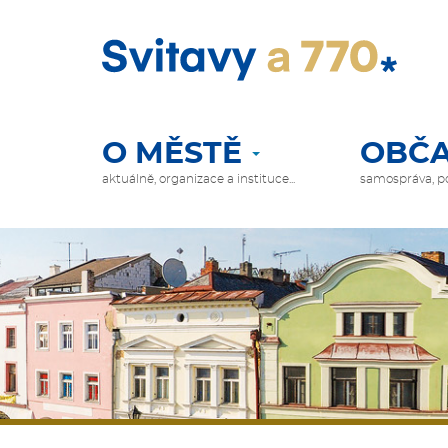
Přejít
k
hlavnímu
obsahu
O MĚSTĚ
OBČA
HLAVNÍ
NAVIGACE