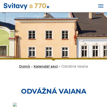
Tog
nav
Přejít
k
hlavnímu
obsahu
Domů
»
Kalendář akcí
»
Odvážná Vaiana
ODVÁŽNÁ VAIANA