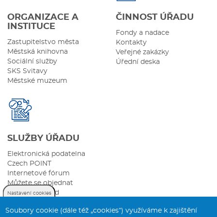
ORGANIZACE A
ČINNOST ÚŘADU
INSTITUCE
Fondy a nadace
Zastupitelstvo města
Kontakty
Městská knihovna
Veřejné zakázky
Sociální služby
Úřední deska
SKS Svitavy
Městské muzeum
SLUŽBY ÚŘADU
Elektronická podatelna
Czech POINT
Internetové fórum
Můžete se objednat
Sazebník úhrad
Nastavení cookies
Soubory cookie (dále též „cookies“) využíváme k zajištění