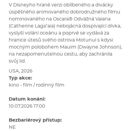
V Disneyho hrané verzi oblíbeného a divácky
úspěšného animovaného dobrodružného filmu
nominovaného na Oscara® Odvážná Vaiana
(Catherine Lagaʻaia) nebojácná dospívající dívka,
vyslyší volání oceánu a poprvé se vydává za
hranice útesů svého ostrova Motunui s kdysi
mocným polobohem Mauim (Dwayne Johnson),
na nezapomenutelnou cestu, aby zachránila
svůj lid.
USA, 2026
Typ akce:
kino - film / rodinný film
Datum konání:
10.07.2026 17:00
Bezbariérový přístup:
NE