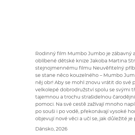
Rodinný film Mumbo Jumbo je zábavný a
oblíbené dětské knize Jakoba Martina Stri
stejnojmennému filmu Neuvěřitelný příb
se stane něco kouzelného – Mumbo Jumbo 
něj obr! Aby se mohl znovu vrátit do své 
velkolepé dobrodružství spolu se svými t
tajemnou a trochu strašidelnou čarodějn
pomoci. Na své cestě zažívají mnoho nap
po souši i po vodě, překonávají vysoké h
objevují nové věci a učí se, jak důležité 
Dánsko, 2026