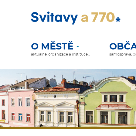
Přejít
k
hlavnímu
obsahu
O MĚSTĚ
OBČA
HLAVNÍ
NAVIGACE