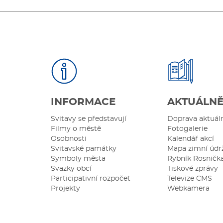
INFORMACE
AKTUÁLN
Svitavy se představují
Doprava aktuál
Filmy o městě
Fotogalerie
Osobnosti
Kalendář akcí
Svitavské památky
Mapa zimní údr
Symboly města
Rybník Rosničk
Svazky obcí
Tiskové zprávy
Participativní rozpočet
Televize CMS
Projekty
Webkamera