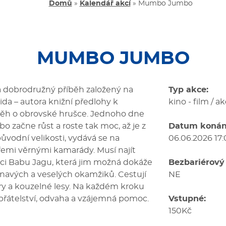
Domů
»
Kalendář akcí
»
Mumbo Jumbo
MUMBO JUMBO
 dobrodružný příběh založený na
Typ akce:
da – autora knižní předlohy k
kino - film / a
ěh o obrovské hrušce. Jednoho dne
začne růst a roste tak moc, až je z
Datum konán
původní velikosti, vydává se na
06.06.2026 17
řemi věrnými kamarády. Musí najít
ici Babu Jagu, která jim možná dokáže
Bezbariérový 
ínavých a veselých okamžiků. Cestují
NE
ory a kouzelné lesy. Na každém kroku
je přátelství, odvaha a vzájemná pomoc.
Vstupné:
150Kč