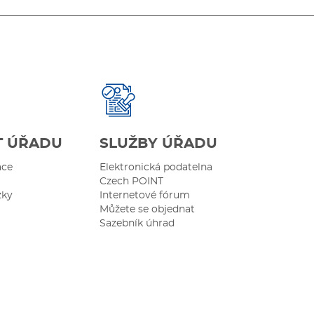
T ÚŘADU
SLUŽBY ÚŘADU
ace
Elektronická podatelna
Czech POINT
zky
Internetové fórum
Můžete se objednat
Sazebník úhrad