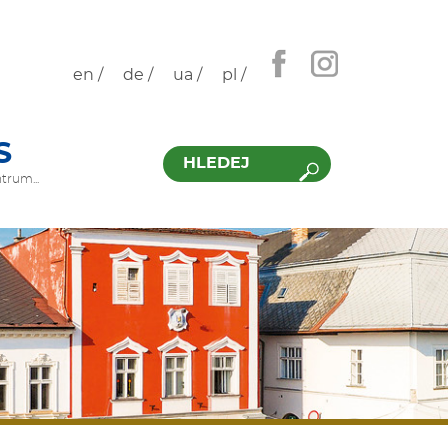
en /
de /
ua /
pl /
Hledat
S