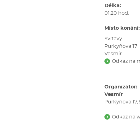
Délka:
01:20 hod.
Místo konání:
Svitavy
Purkyňova 17
Vesmír
Odkaz na m
Organizátor:
Vesmír
Purkyňova 17, 
Odkaz na w