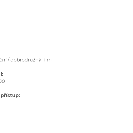
kční / dobrodružný film
í:
:00
přístup: