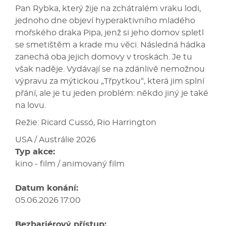
Pan Rybka, který žije na zchátralém vraku lodi,
jednoho dne objeví hyperaktivního mladého
mořského draka Pipa, jenž si jeho domov spletl
se smetištěm a krade mu věci. Následná hádka
zanechá oba jejich domovy v troskách. Je tu
však naděje. Vydávají se na zdánlivě nemožnou
výpravu za mýtickou „Třpytkou“, která jim splní
přání, ale je tu jeden problém: někdo jiný je také
na lovu.
Režie: Ricard Cussó, Rio Harrington
USA / Austrálie 2026
Typ akce:
kino - film / animovaný film
Datum konání:
05.06.2026 17:00
Bezbariérový přístup: