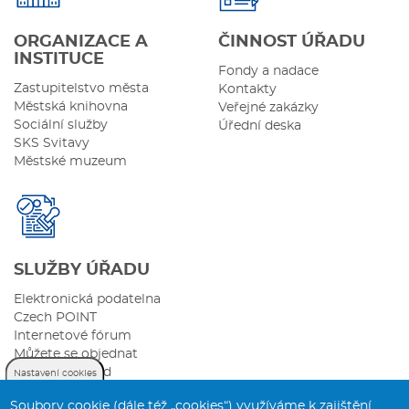
ORGANIZACE A
ČINNOST ÚŘADU
INSTITUCE
Fondy a nadace
Zastupitelstvo města
Kontakty
Městská knihovna
Veřejné zakázky
Sociální služby
Úřední deska
SKS Svitavy
Městské muzeum
SLUŽBY ÚŘADU
Elektronická podatelna
Czech POINT
Internetové fórum
Můžete se objednat
Sazebník úhrad
Nastavení cookies
Soubory cookie (dále též „cookies“) využíváme k zajištění