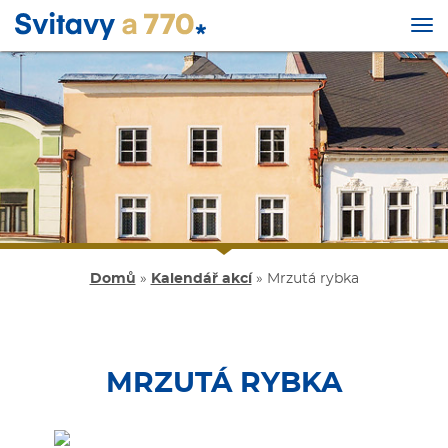
Tog
nav
Přejít
k
hlavnímu
obsahu
Domů
»
Kalendář akcí
»
Mrzutá rybka
MRZUTÁ RYBKA