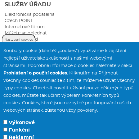
SLUŽBY ÚŘADU
Elektronická podatelna
Czech POINT
Internetové fórum
Můžete se objednat
Sazebník úhrad
Nastavení cookies
Soubory cookie (dále též „cookies“) využíváme k zajištění
nejlepší uživatelské zkušenosti s našimi webovými
stránkami. Podrobné informace o cookies naleznete v sekci
Prohlášení o použití cookies
. Kliknutím na Přijmout
všechny cookies souhlasíte s tím, že můžeme užívat všechny
typy cookies. Chcete-li povolit užívání pouze některých typů
Městský úřad Svitavy
tel.:
461 550 211
cookies, můžete tak učinit výběrem konkrétních typů
T. G. Masaryka 5/35
fax:
461 532 141
cookies. Cookies, které jsou nezbytné pro fungování našich
568 02 Svitavy
webových stránek, zůstanou vždy povoleny.
Výkonové
Funkční
Reklamní