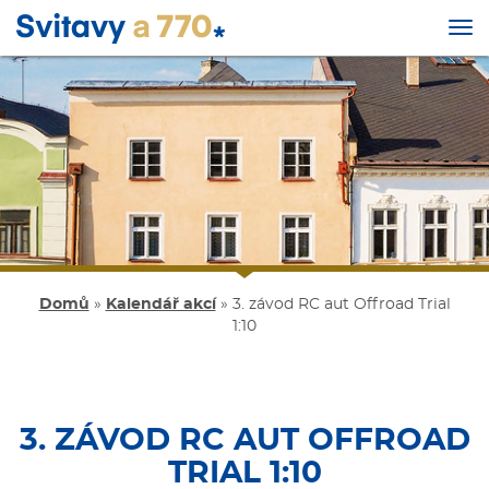
Tog
nav
Přejít
k
hlavnímu
obsahu
Domů
»
Kalendář akcí
»
3. závod RC aut Offroad Trial
1:10
3. ZÁVOD RC AUT OFFROAD
TRIAL 1:10